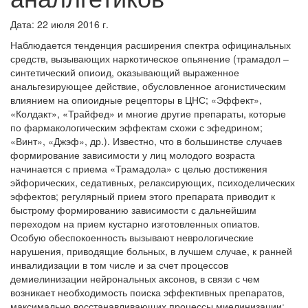
Дата: 22 июля 2016 г.
Наблюдается тенденция расширения спектра официнальных
средств, вызывающих наркотическое опьянение (трамадол –
синтетический опиоид, оказывающий выраженное
анальгезирующее действие, обусловленное агонистическим
влиянием на опиоидные рецепторы в ЦНС; «Эффект»,
«Колдакт», «Трайфед» и многие другие препараты, которые
по фармакологическим эффектам схожи с эфедрином;
«Винт», «Джэф», др.). Известно, что в большинстве случаев
формирование зависимости у лиц молодого возраста
начинается с приема «Трамадола» с целью достижения
эйфорических, седативных, релаксирующих, психоделических
эффектов; регулярный прием этого препарата приводит к
быстрому формированию зависимости с дальнейшим
переходом на прием кустарно изготовленных опиатов.
Особую обеспокоенность вызывают неврологические
нарушения, приводящие больных, в лучшем случае, к ранней
инвалидизации в том числе и за счет процессов
демиелинизации нейрональных аксонов, в связи с чем
возникает необходимость поиска эффективных препаратов,
максимально восстанавливающих процессы миелинизации;