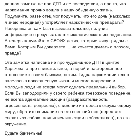
данная заметка не про ДТП и ее последствия, а про то, что
наркомания прочно вошла в нашу обыденную жизнь.
Подумайте, разве отец мог подумать, что его дочь (насколько
я знаю неродная) употребляет наркотические препараты?
Наверняка он сам был в замешательстве, получив
информацию о результатах токсикологического исследования.
А теперь подумайте о СВОИХ детях, которые живут рядом с
Вами. Которым Вы доверяете.....не хочется думать о плохом,
правда?
Эта заметка написана не про чудовищное ДТП в центре
Харькова, а про внимательное, а порой и настороженное
отношение к своим близким, детям. Гидра наркомании тесно
вплелась в повседневную жизнь и многие подростки и
молодые люди не всегда могут сделать правильный выбор.
Если Вы заподозрили у своего ребенка тревожное поведение,
не всегда адекватные эмоции (раздражительность,
агресивность, депресию), снижение интереса к окружающему
миру, обратите внимание на его внешний вид (перестает
следить за собою, появились иньекции в области вен), на его
окружение.
Будьте бдительны!