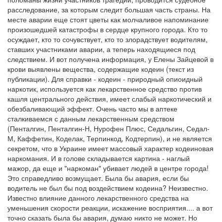
расследование, за которым следит большая часть страны. На
месте аварии еще стоят цветы как молчаливое напоминание
произошедшей катастрофы в сердце крупного города. Кто то
осуждает, кто то сочувствует, кто то злорадствует водителям,
ставших участниками аварии, а теперь находящиеся под
следствием. И вот получена информация, у Елены Зайцевой в
крови выявлены вещества, содержащие кодеин (текст из
публикации). Для справки - кодеин - природный опиоидный
наркотик, используется как лекарственное средство против
кашля центрального действия, имеет слабый наркотический и
обезбаливающий эффект. Очень часто мы в аптеке
сталкиваемся с данным лекарственным средством
(Пенталгин, Пенталгин-Н, Нурофен Плюс, Седальгин, Седал-
М, Каффетин, Коделак, Терпинкод, Кодтерпин), и не является
секретом, что в Украине имеет массовый характер кодеиновая
наркомания. И в голове складывается картина - наглый
мажор, да еще и "наркоман" убивает людей в центре города!
Это справедливо возмущает. Была бы авария, если бы
водитель не был бы под воздействием кодеина? Неизвестно.
Известно влияние данного лекарственного средства на
уменьшения скорости реакции, искажение восприятия.... а вот
точно сказать была бы авария, думаю никто не может. Но